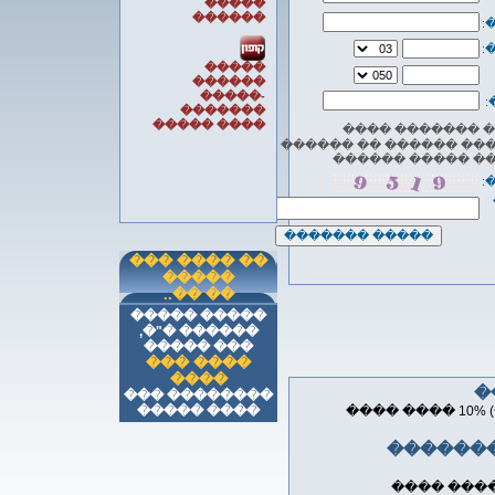
�����
������
�
�
�����
������
-�����
*
�������
���� �����
��� ������� �
������� ������ �� �
������ ����� �
�
�� ���� ���
�����
�� ��..
����� �����
������ �"�,
��� �����
���� ���
����
�������� ���
���� �����
���� ���� �������� (�����) 10% ���� ����
����� �
���� �� �