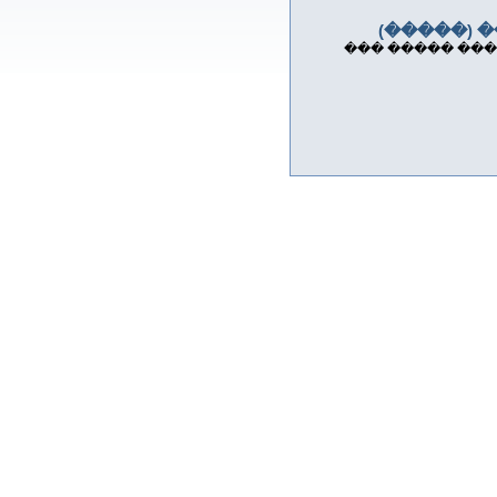
����� ��
����� ��� ���