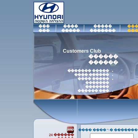
���
����
�����
��
���
�����
�������
��
Customers Club
������
������
����� �������
������ ����
����� ����
�������
�������
��� ������
���� ������� �-* ����
������ 24