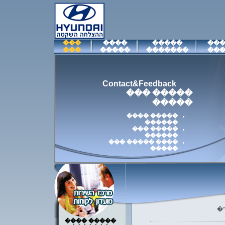
���
����
�����
��
���
�����
�������
��
Contact&Feedback
����� ���
�����
����� ����
������
����� ���
������
���� ����� ���
�����
����� ����