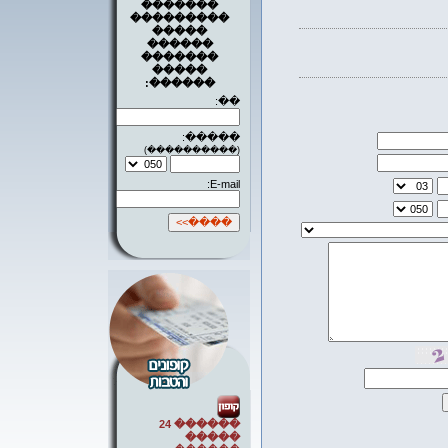
�������
���������
�����
������
�������
�����
������:
��:
�����:
(����������)
E-mail:
������ 24
�����