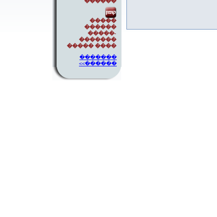
������
�����
������
-�����
�������
���� �����
�������
������>>